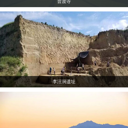
普渡寺
李汪涧遗址