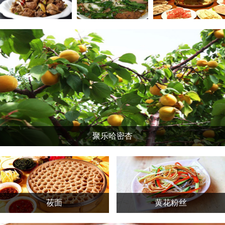
盐煎羊肉
大同刀削面
大同铜火锅
聚乐哈密杏
莜面
黄花粉丝