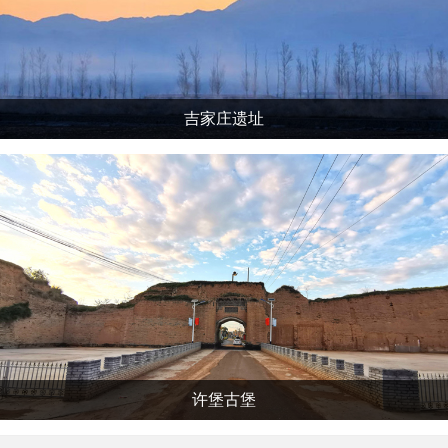
吉家庄遗址
许堡古堡