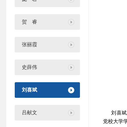
贺 睿
张丽霞
史薛伟
刘喜斌
吕献文
刘喜斌
党校大学