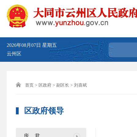
2026年08月07日
星期五
云州区

首页
>
区政府
>
副区长
> 刘喜斌
区政府领导
庞 君