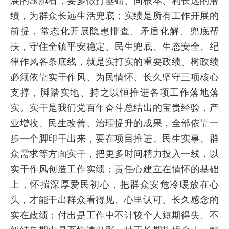
展的压舱石，要多做打基础、固根本、利长远的潜
绩，为群众长远生活兜底；实绩是所有工作开展的
前提，常态化开展隐患排查、矛盾化解、兜底帮
扶，守住全镇平安稳定、民生兜底、生态安全、纪
律作风各条底线，就是实打实的重要政绩。树政绩
必须依靠实干作风、为民情怀、长久坚守三项核心
支撑，脚踏实地、持之以恒推进各项工作落地落
实。实干是我们党百年奋斗总结出的宝贵经验，产
业增收、民生改善、治理提升的成果，全部依靠一
步一个脚印干出来，要在项目推进、民生实事、群
众需求等方面实干，把更多时间精力投入一线，以
实干作风创造工作实绩；责任心建立在情怀的基础
上，怀揣深厚爱民初心，把群众安危冷暖放在心
头，才能干出群众看得见、心里认可、长久感念的
实在政绩；付出是工作中不计较个人短期得失、不